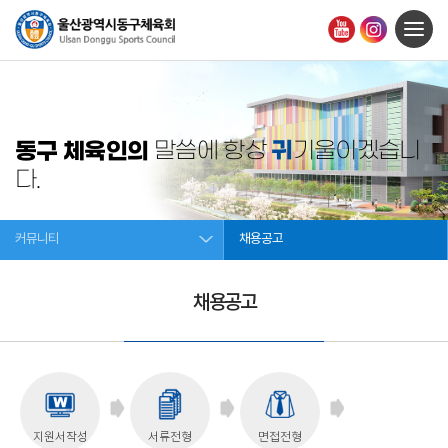
귀
동구 체육인의
말씀에 항상
기울이겠습니
다.
커뮤니티
채용공고
채용공고
지원서작성
서류전형
면접전형