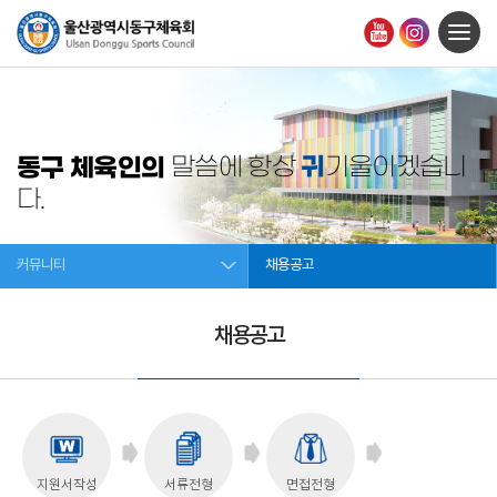
귀
동구 체육인의
말씀에 항상
기울이겠습니
다.
커뮤니티
채용공고
채용공고
지원서작성
서류전형
면접전형